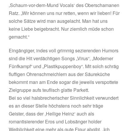
‚Schaum-vor-dem-Mund Vocals‘ des Oberschamanen
Ratz. „Wir können uns nur retten, wenn wir lieben! Für
solche Sätze wird man ausgelacht. Man hat uns
keine Liebe beigebracht. Nur ziemlich müde schon
gemacht.“
Eingängiger, indes voll grimmig sezierenden Humors
sind die Hit verdächtigen Songs „Virus“, „Moderner
Fünfkampf“ und „Plastikpuppenboy“. Mit solch schräg
fluffigen Ohrenschmeichlern aus der Säureküche
bekommt man am Ende sogar die jeweils verspottete
Zielgruppe aufs teuflisch glatte Parkett.
Bei so viel halsbrecherischer Sinnlichkeit verwundert
es an dieser Stelle höchstens noch sehr träge
Geister, dass der ‚Heilige Heinz‘ auch als
romantisierender Eros und Lobsänger holder
Weiblichkeit eine mehr als gute Figur abgibt. „Ich