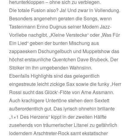
herunterkloppen – ohne sich zu verbiegen.
Die totale Fusion also? Ja! Und zwar in Vollendung.
Besonders angenehm geraten die Songs, wenn
Tastenmann Enno Dugnus seiner Modern Jazz-
Vorliebe nachgibt. „Kleine Verstecke“ oder „Was Für
Ein Lied“ geben der bunten Mischung aus
zappaeskem Dschungelbuch und Muppetshow das
höchst erstaunliche Quentchen Dave Brubeck. Der
Stoiker im ihn umgebenden Wahnsinn.
Ebenfalls Highlights sind das gelegentlich
eingestreute leicht zickige Sax sowie die funky ‚Herr
Rossi sucht das Glück‘-Flöte von Arne Assmann.
Auch krachigere Untertöne stehen dem Sextett
außerordentlich gut. Das lyrisch ohnehin brillante
„1×1 Des Herzens“ kippt in der zweiten Hälfte
zusehends von träumerischer Litanei zu gefährlich
loderndem Arschtreter-Rock samt ekstatischer