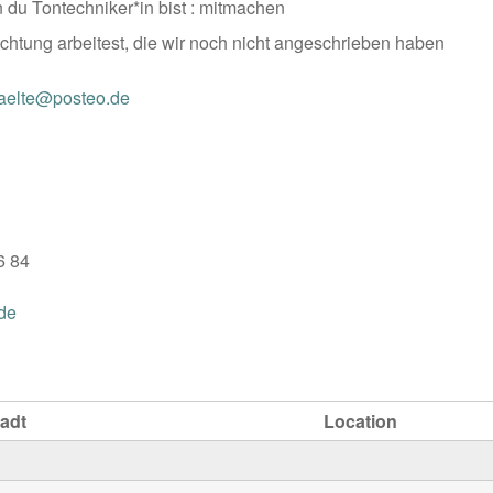
du Tontechniker*in bist : mitmachen
ichtung arbeitest, die wir noch nicht angeschrieben haben
kaelte@posteo.de
6 84
de
adt
Location