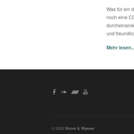
Was für ein 
noch eine CD
durcheinande
und freundli
Mehr lesen..
© 2026
Strom & Wasser