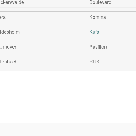
uckenwalde
Boulevard
era
Komma
ildesheim
Kufa
annover
Pavillon
ffenbach
RUK