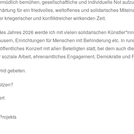
rmüdlich bemühen, gesellschaftliche und individuelle Not aufzuf
härtung für ein friedvolles, weltoffenes und solidarisches Mite
 kriegerischer und konfliktreicher wirkenden Zeit.
es Jahres 2026 werde ich mit vielen solidarischen Künstler*in
rn, Einrichtungen für Menschen mit Behinderung etc. in rund
fentliches Konzert mit allen Beteiligten statt, bei dem auch die
für soziale Arbeit, ehrenamtliches Engagement, Demokratie und F
wird gebeten.
ützen?
rt
Projekts