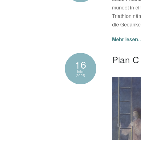
mündet in ei
Triathlon nä
die Gedanken
Mehr lesen..
Plan C
16
Mai
2025