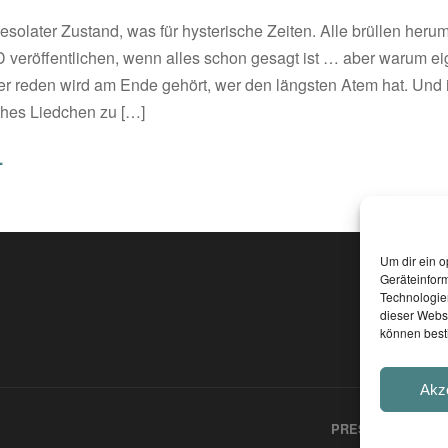
desolater Zustand, was für hysterische Zeiten. Alle brüllen her
 veröffentlichen, wenn alles schon gesagt ist … aber warum eig
r reden wird am Ende gehört, wer den längsten Atem hat. Und 
ches Liedchen zu […]
.
Um dir ein o
Geräteinfor
Technologien
dieser Websi
können best
Akz
PRESSEINFOS &