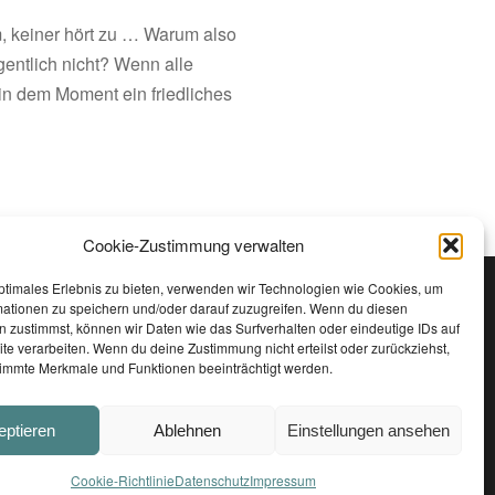
um, keiner hört zu … Warum also
entlich nicht? Wenn alle
in dem Moment ein friedliches
Cookie-Zustimmung verwalten
ptimales Erlebnis zu bieten, verwenden wir Technologien wie Cookies, um
mationen zu speichern und/oder darauf zuzugreifen. Wenn du diesen
 zustimmst, können wir Daten wie das Surfverhalten oder eindeutige IDs auf
TRAUMTON RECORDS
te verarbeiten. Wenn du deine Zustimmung nicht erteilst oder zurückziehst,
immte Merkmale und Funktionen beeinträchtigt werden.
eptieren
Ablehnen
Einstellungen ansehen
|
|
 DOWNLOADS
IMPRESSUM
DATENSCHUTZ
Cookie-Richtlinie
Datenschutz
Impressum